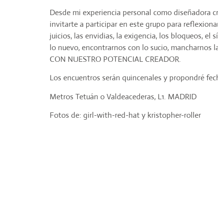
Desde mi experiencia personal como diseñadora cre
invitarte a participar en este grupo para reflexio
juicios, las envidias, la exigencia, los bloqueos, e
lo nuevo, encontrarnos con lo sucio, manch
CON NUESTRO POTENCIAL CREADOR.
Los encuentros serán quincenales y propondré fech
Metros Tetuán o Valdeacederas, L1. MADRID
Fotos de: girl-with-red-hat y kristopher-roller